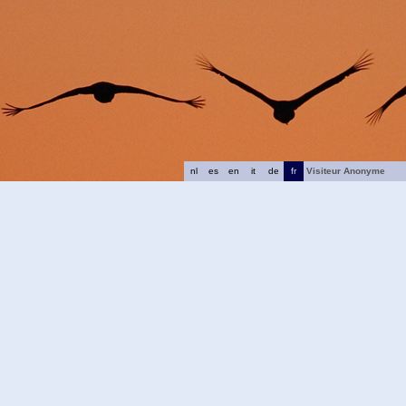
nl
es
en
it
de
fr
Visiteur Anonyme