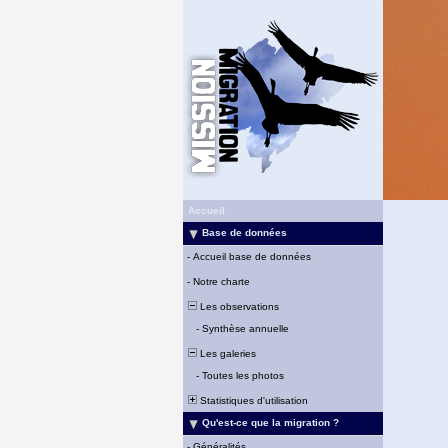
Accueil
Base de données
-
Accueil base de données
-
Notre charte
Les observations
-
Synthèse annuelle
Les galeries
-
Toutes les photos
Statistiques d'utilisation
Qu'est-ce que la migration ?
-
Généralités