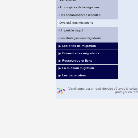
-
Aux origines de la migration
-
Des connaissances récentes
-
Diversité des migrations
-
Un périple risqué
-
Les stratégies des migrateurs
Les sites de migration
Connaître les migrateurs
Ressources et liens
La mission migration
Les partenaires
VisioNature est un outil développé avec la colla
partager en temp