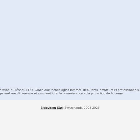
boration du réseau LPO. Grâce aux technologies Internet, débutants, amateurs et professionnels 
s réel leur découverte et ainsi améliorer la connaissance et la protection de la faune
Biolovision Sàrl
(Switzerland), 2003-2026