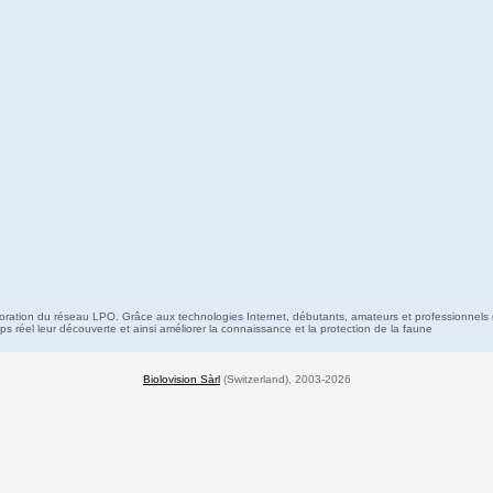
boration du réseau LPO. Grâce aux technologies Internet, débutants, amateurs et professionnels 
s réel leur découverte et ainsi améliorer la connaissance et la protection de la faune
Biolovision Sàrl
(Switzerland), 2003-2026