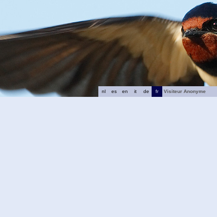
nl
es
en
it
de
fr
Visiteur Anonyme