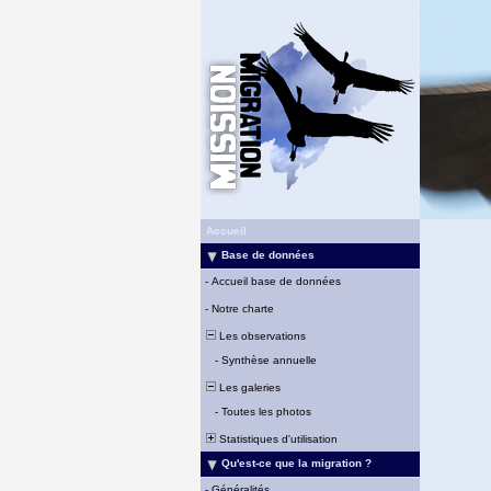
Accueil
Base de données
-
Accueil base de données
-
Notre charte
Les observations
-
Synthèse annuelle
Les galeries
-
Toutes les photos
Statistiques d'utilisation
Qu'est-ce que la migration ?
-
Généralités