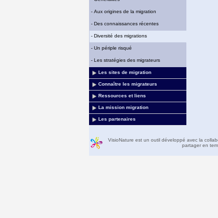
-
Aux origines de la migration
-
Des connaissances récentes
-
Diversité des migrations
-
Un périple risqué
-
Les stratégies des migrateurs
Les sites de migration
Connaître les migrateurs
Ressources et liens
La mission migration
Les partenaires
VisioNature est un outil développé avec la colla
partager en temp