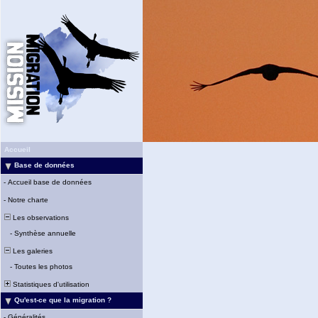
Accueil
Base de données
-
Accueil base de données
-
Notre charte
Les observations
-
Synthèse annuelle
Les galeries
-
Toutes les photos
Statistiques d'utilisation
Qu'est-ce que la migration ?
-
Généralités