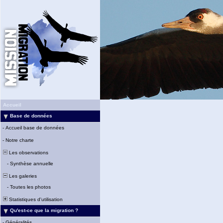
Accueil
Base de données
-
Accueil base de données
-
Notre charte
Les observations
-
Synthèse annuelle
Les galeries
-
Toutes les photos
Statistiques d'utilisation
Qu'est-ce que la migration ?
-
Généralités