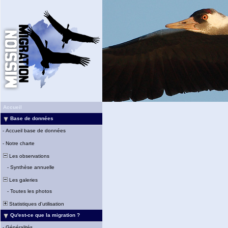
Accueil
Base de données
-
Accueil base de données
-
Notre charte
Les observations
-
Synthèse annuelle
Les galeries
-
Toutes les photos
Statistiques d'utilisation
Qu'est-ce que la migration ?
-
Généralités