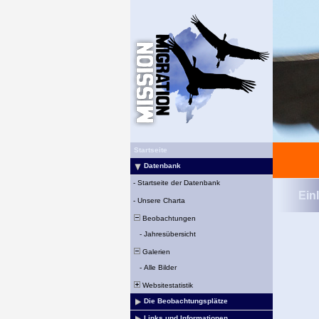
Startseite
Datenbank
-
Startseite der Datenbank
Ein
-
Unsere Charta
Beobachtungen
-
Jahresübersicht
Galerien
-
Alle Bilder
Websitestatistik
Die Beobachtungsplätze
Links und Informationen