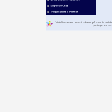
Migraction.net
Trägerschaft & Partner
VisioNature est un outil développé avec la colla
partager en temp