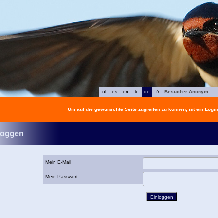
nl
es
en
it
de
fr
Besucher Anonym
Um auf die gewünschte Seite zugreifen zu können, ist ein Login 
loggen
Mein E-Mail :
Mein Passwort :