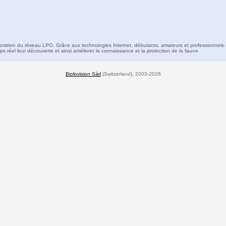
boration du réseau LPO. Grâce aux technologies Internet, débutants, amateurs et professionnels 
s réel leur découverte et ainsi améliorer la connaissance et la protection de la faune
Biolovision Sàrl
(Switzerland), 2003-2026