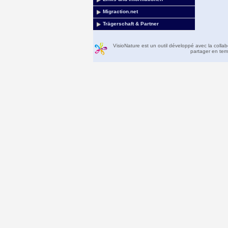
Migraction.net
Trägerschaft & Partner
VisioNature est un outil développé avec la colla
partager en temp