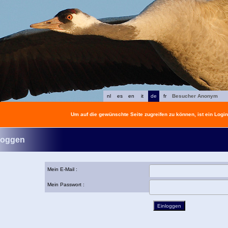
nl
es
en
it
de
fr
Besucher Anonym
Um auf die gewünschte Seite zugreifen zu können, ist ein Login 
loggen
Mein E-Mail :
Mein Passwort :