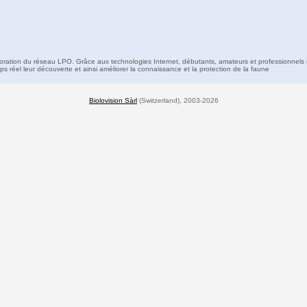
boration du réseau LPO. Grâce aux technologies Internet, débutants, amateurs et professionnels 
s réel leur découverte et ainsi améliorer la connaissance et la protection de la faune
Biolovision Sàrl
(Switzerland), 2003-2026