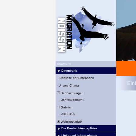
Startseite
Datenbank
-
Startseite der Datenbank
Ein
-
Unsere Charta
Beobachtungen
-
Jahresübersicht
Galerien
-
Alle Bilder
Websitestatistik
Die Beobachtungsplätze
Links und Informationen