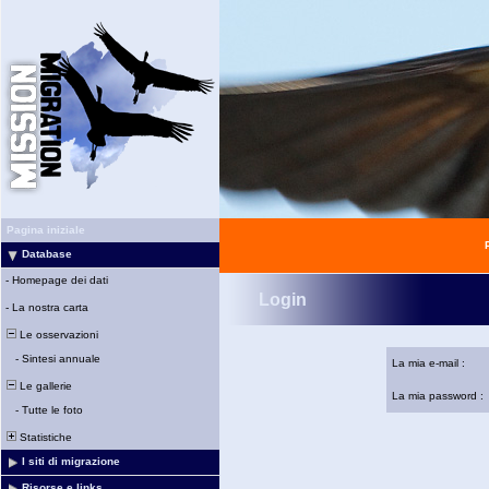
Pagina iniziale
Database
-
Homepage dei dati
Login
-
La nostra carta
Le osservazioni
-
Sintesi annuale
La mia e-mail :
Le gallerie
La mia password :
-
Tutte le foto
Statistiche
I siti di migrazione
Risorse e links