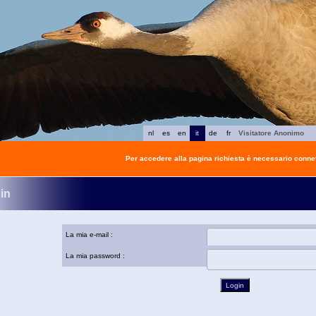
nl
es
en
it
de
fr
Visitatore Anonimo
Per accedere alla pagina richiesta è necessario connet
in
La mia e-mail :
La mia password :