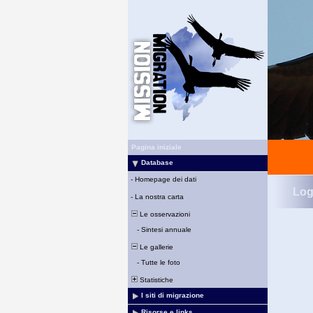
Pagina iniziale
Database
-
Homepage dei dati
Log
-
La nostra carta
Le osservazioni
-
Sintesi annuale
Le gallerie
-
Tutte le foto
Statistiche
I siti di migrazione
Risorse e links