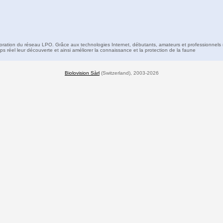
boration du réseau LPO. Grâce aux technologies Internet, débutants, amateurs et professionnels 
s réel leur découverte et ainsi améliorer la connaissance et la protection de la faune
Biolovision Sàrl
(Switzerland), 2003-2026