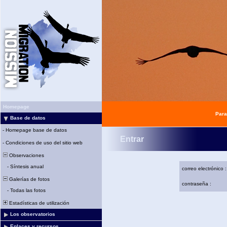
Homepage
Para
Base de datos
-
Homepage base de datos
Entrar
-
Condiciones de uso del sitio web
Observaciones
-
Síntesis anual
correo electrónico :
Galerías de fotos
contraseña :
-
Todas las fotos
Estadísticas de utilización
Los observatorios
Enlaces y recursos