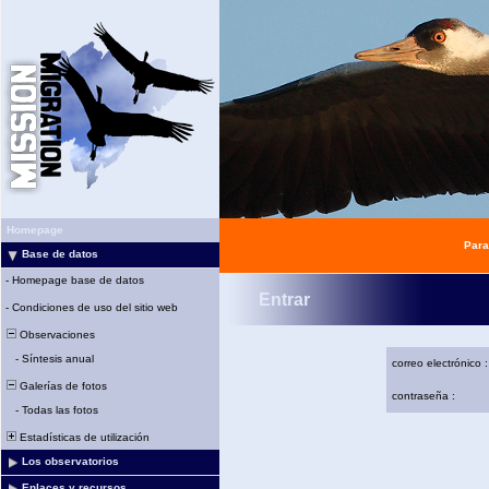
Homepage
Para
Base de datos
-
Homepage base de datos
Entrar
-
Condiciones de uso del sitio web
Observaciones
-
Síntesis anual
correo electrónico :
Galerías de fotos
contraseña :
-
Todas las fotos
Estadísticas de utilización
Los observatorios
Enlaces y recursos