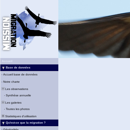
Accueil
Base de données
-
Accueil base de données
-
Notre charte
Les observations
-
Synthèse annuelle
Les galeries
-
Toutes les photos
Statistiques d'utilisation
Qu'est-ce que la migration ?
-
Généralités