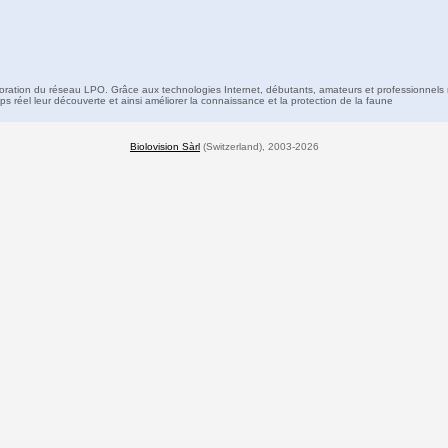
boration du réseau LPO. Grâce aux technologies Internet, débutants, amateurs et professionnels 
s réel leur découverte et ainsi améliorer la connaissance et la protection de la faune
Biolovision Sàrl
(Switzerland), 2003-2026