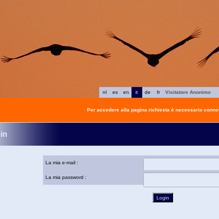
nl
es
en
it
de
fr
Visitatore Anonimo
Per accedere alla pagina richiesta è necessario connet
in
La mia e-mail :
La mia password :