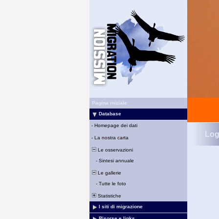
Pagina iniziale
Database
-
Homepage dei dati
Log
-
La nostra carta
Le osservazioni
-
Sintesi annuale
Le gallerie
-
Tutte le foto
Statistiche
I siti di migrazione
Risorse e links