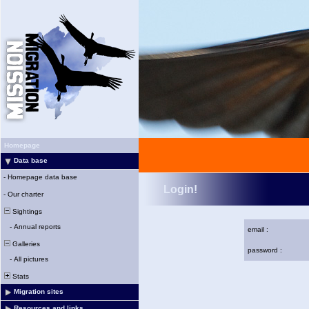
Homepage
Data base
-
Homepage data base
Login!
-
Our charter
Sightings
-
Annual reports
email :
Galleries
password :
-
All pictures
Stats
Migration sites
Resources and links