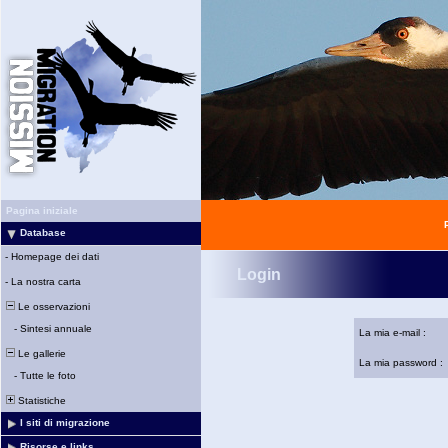
Pagina iniziale
Database
-
Homepage dei dati
Login
-
La nostra carta
Le osservazioni
-
Sintesi annuale
La mia e-mail :
Le gallerie
La mia password :
-
Tutte le foto
Statistiche
I siti di migrazione
Risorse e links