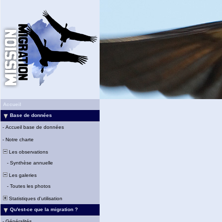
Accueil
Base de données
-
Accueil base de données
-
Notre charte
Les observations
-
Synthèse annuelle
Les galeries
-
Toutes les photos
Statistiques d'utilisation
Qu'est-ce que la migration ?
-
Généralités