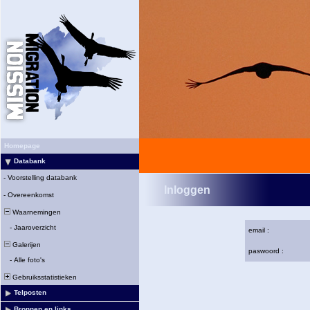
Homepage
Databank
-
Voorstelling databank
Inloggen
-
Overeenkomst
Waarnemingen
-
Jaaroverzicht
email :
Galerijen
paswoord :
-
Alle foto's
Gebruiksstatistieken
Telposten
Bronnen en links