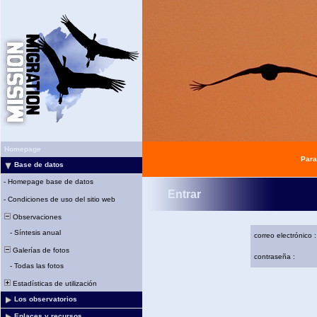
Homepage
Para
Base de datos
-
Homepage base de datos
Entrar
-
Condiciones de uso del sitio web
Observaciones
-
Síntesis anual
correo electrónico :
Galerías de fotos
contraseña :
-
Todas las fotos
Estadísticas de utilización
Los observatorios
Enlaces y recursos