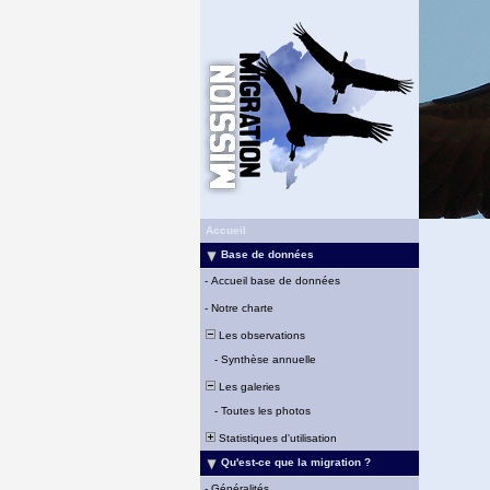
Accueil
Base de données
-
Accueil base de données
-
Notre charte
Les observations
-
Synthèse annuelle
Les galeries
-
Toutes les photos
Statistiques d'utilisation
Qu'est-ce que la migration ?
-
Généralités