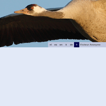
nl
es
en
it
de
fr
Visiteur Anonyme