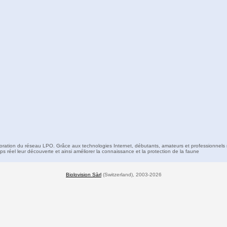
boration du réseau LPO. Grâce aux technologies Internet, débutants, amateurs et professionnels 
s réel leur découverte et ainsi améliorer la connaissance et la protection de la faune
Biolovision Sàrl
(Switzerland), 2003-2026