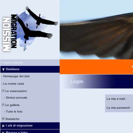
Pagina iniziale
Database
-
Homepage dei dati
Login
-
La nostra carta
Le osservazioni
-
Sintesi annuale
La mia e-mail :
Le gallerie
La mia password :
-
Tutte le foto
Statistiche
I siti di migrazione
Risorse e links