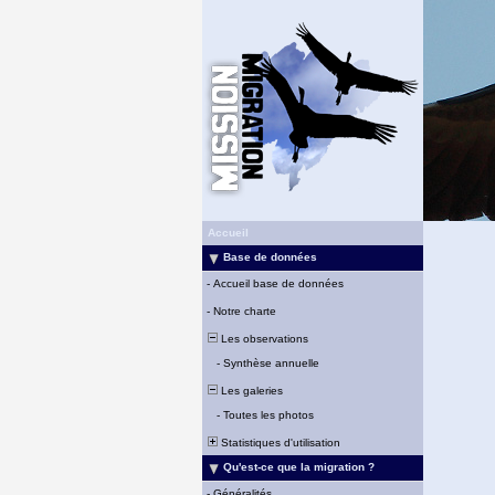
Accueil
Base de données
-
Accueil base de données
-
Notre charte
Les observations
-
Synthèse annuelle
Les galeries
-
Toutes les photos
Statistiques d'utilisation
Qu'est-ce que la migration ?
-
Généralités