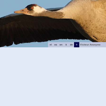
nl
es
en
it
de
fr
Visiteur Anonyme