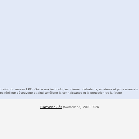
boration du réseau LPO. Grâce aux technologies Internet, débutants, amateurs et professionnels 
s réel leur découverte et ainsi améliorer la connaissance et la protection de la faune
Biolovision Sàrl
(Switzerland), 2003-2026