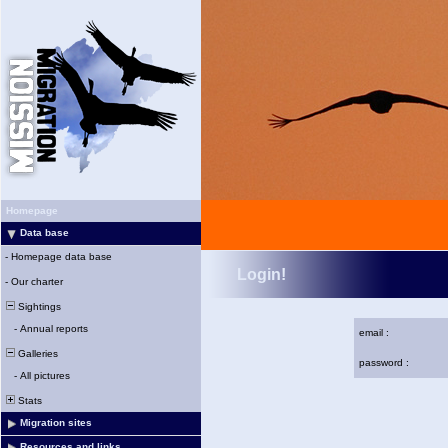
Homepage
Data base
-
Homepage data base
Login!
-
Our charter
Sightings
-
Annual reports
email :
Galleries
password :
-
All pictures
Stats
Migration sites
Resources and links