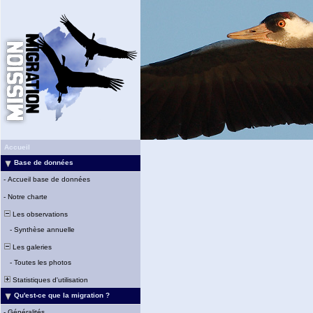
Accueil
Base de données
-
Accueil base de données
-
Notre charte
Les observations
-
Synthèse annuelle
Les galeries
-
Toutes les photos
Statistiques d'utilisation
Qu'est-ce que la migration ?
-
Généralités