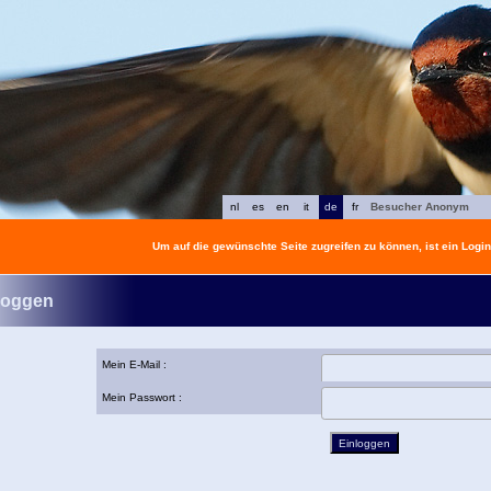
nl
es
en
it
de
fr
Besucher Anonym
Um auf die gewünschte Seite zugreifen zu können, ist ein Login 
loggen
Mein E-Mail :
Mein Passwort :