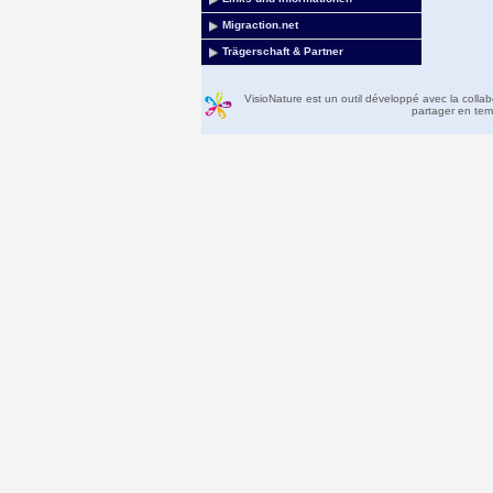
Migraction.net
Trägerschaft & Partner
VisioNature est un outil développé avec la colla
partager en temp