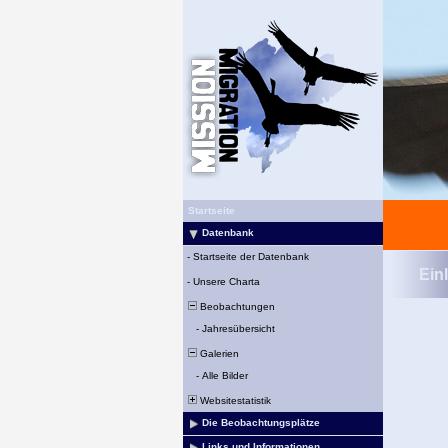
Startseite
Datenbank
-
Startseite der Datenbank
Ein
-
Unsere Charta
Beobachtungen
-
Jahresübersicht
Galerien
-
Alle Bilder
Websitestatistik
Die Beobachtungsplätze
Links und Informationen