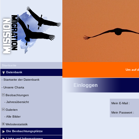
Startseite
Um auf d
Datenbank
-
Startseite der Datenbank
Einloggen
-
Unsere Charta
Beobachtungen
-
Jahresübersicht
Mein E-Mail :
Galerien
Mein Passwort :
-
Alle Bilder
Websitestatistik
Die Beobachtungsplätze
Links und Informationen