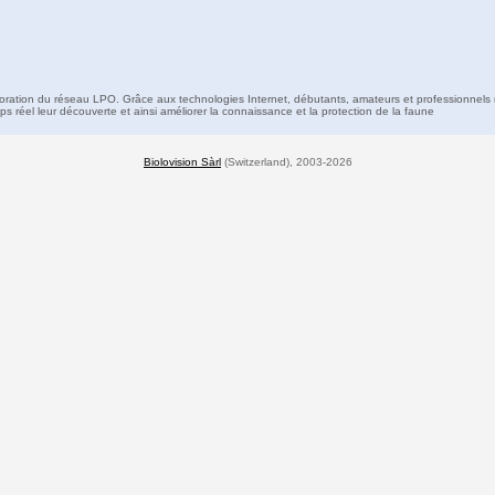
boration du réseau LPO. Grâce aux technologies Internet, débutants, amateurs et professionnels 
s réel leur découverte et ainsi améliorer la connaissance et la protection de la faune
Biolovision Sàrl
(Switzerland), 2003-2026