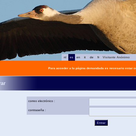
nl
es
en
it
de
fr
Visitante Anónimo
Para acceder a la página demandada es necesario estar 
rar
correo electrónico :
contraseña :