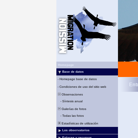
Homepage
Base de datos
-
Homepage base de datos
Ent
-
Condiciones de uso del sitio web
Observaciones
-
Síntesis anual
Galerías de fotos
-
Todas las fotos
Estadísticas de utilización
Los observatorios
Enlaces y recursos