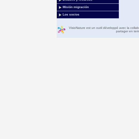
Misión migración
Los socios
VisioNature est un outil développé avec la colla
partager en temp