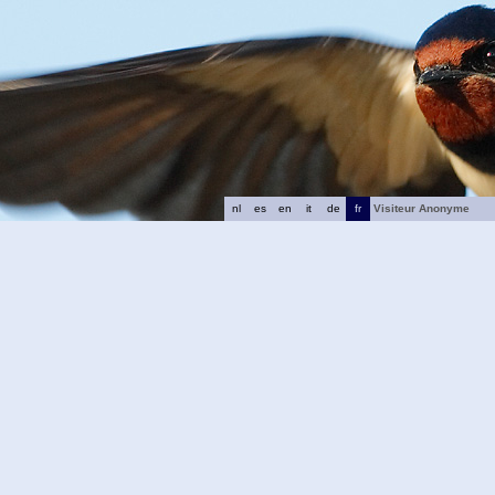
nl
es
en
it
de
fr
Visiteur Anonyme