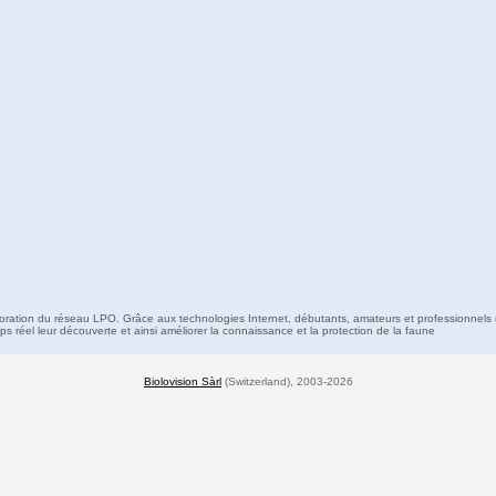
boration du réseau LPO. Grâce aux technologies Internet, débutants, amateurs et professionnels 
s réel leur découverte et ainsi améliorer la connaissance et la protection de la faune
Biolovision Sàrl
(Switzerland), 2003-2026