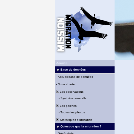
Accueil
Base de données
-
Accueil base de données
-
Notre charte
Les observations
-
Synthèse annuelle
Les galeries
-
Toutes les photos
Statistiques d'utilisation
Qu'est-ce que la migration ?
-
Généralités