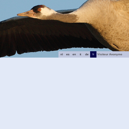
nl
es
en
it
de
fr
Visiteur Anonyme