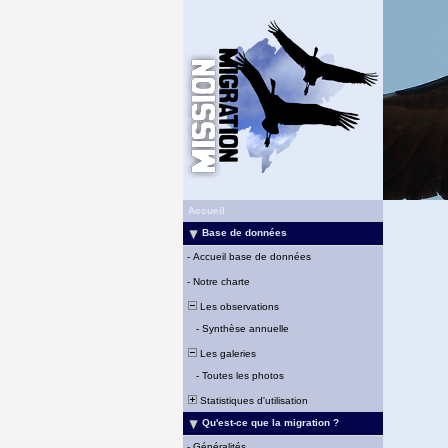
Accueil
Base de données
-
Accueil base de données
-
Notre charte
Les observations
-
Synthèse annuelle
Les galeries
-
Toutes les photos
Statistiques d'utilisation
Qu'est-ce que la migration ?
-
Généralités