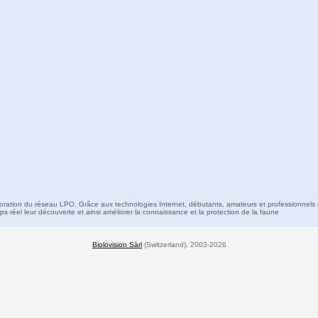
boration du réseau LPO. Grâce aux technologies Internet, débutants, amateurs et professionnels 
s réel leur découverte et ainsi améliorer la connaissance et la protection de la faune
Biolovision Sàrl
(Switzerland), 2003-2026