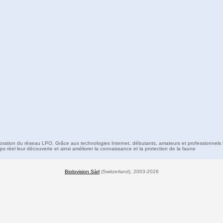
boration du réseau LPO. Grâce aux technologies Internet, débutants, amateurs et professionnels 
s réel leur découverte et ainsi améliorer la connaissance et la protection de la faune
Biolovision Sàrl
(Switzerland), 2003-2026