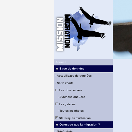
Accueil
Base de données
-
Accueil base de données
-
Notre charte
Les observations
-
Synthèse annuelle
Les galeries
-
Toutes les photos
Statistiques d'utilisation
Qu'est-ce que la migration ?
-
Généralités