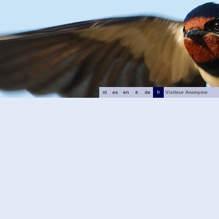
nl
es
en
it
de
fr
Visiteur Anonyme