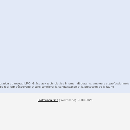
boration du réseau LPO. Grâce aux technologies Internet, débutants, amateurs et professionnels 
s réel leur découverte et ainsi améliorer la connaissance et la protection de la faune
Biolovision Sàrl
(Switzerland), 2003-2026