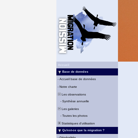
Accueil
Base de données
-
Accueil base de données
-
Notre charte
Les observations
-
Synthèse annuelle
Les galeries
-
Toutes les photos
Statistiques d'utilisation
Qu'est-ce que la migration ?
-
Généralités