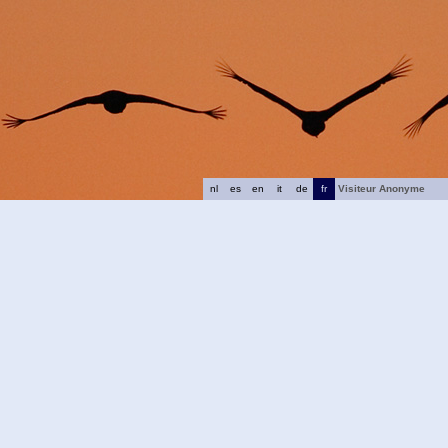
nl
es
en
it
de
fr
Visiteur Anonyme