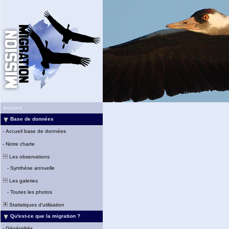
Accueil
Base de données
-
Accueil base de données
-
Notre charte
Les observations
-
Synthèse annuelle
Les galeries
-
Toutes les photos
Statistiques d'utilisation
Qu'est-ce que la migration ?
-
Généralités