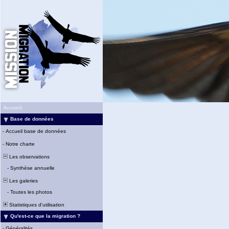
Accueil
Base de données
-
Accueil base de données
-
Notre charte
Les observations
-
Synthèse annuelle
Les galeries
-
Toutes les photos
Statistiques d'utilisation
Qu'est-ce que la migration ?
-
Généralités