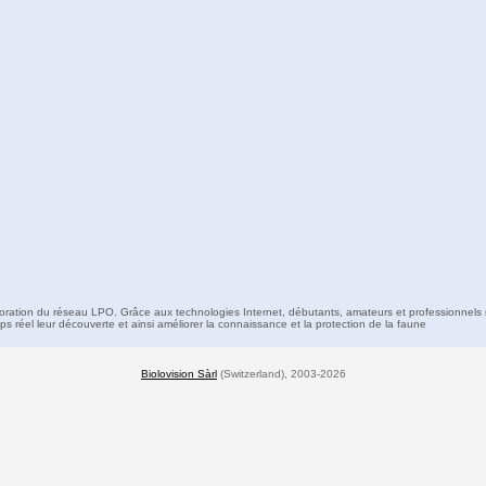
boration du réseau LPO. Grâce aux technologies Internet, débutants, amateurs et professionnels 
s réel leur découverte et ainsi améliorer la connaissance et la protection de la faune
Biolovision Sàrl
(Switzerland), 2003-2026