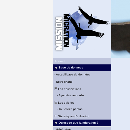
Accueil
Base de données
-
Accueil base de données
-
Notre charte
Les observations
-
Synthèse annuelle
Les galeries
-
Toutes les photos
Statistiques d'utilisation
Qu'est-ce que la migration ?
-
Généralités