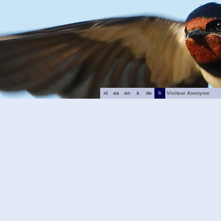
nl
es
en
it
de
fr
Visiteur Anonyme