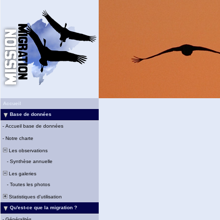
Accueil
Base de données
-
Accueil base de données
-
Notre charte
Les observations
-
Synthèse annuelle
Les galeries
-
Toutes les photos
Statistiques d'utilisation
Qu'est-ce que la migration ?
-
Généralités