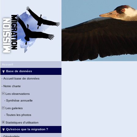
Accueil
Base de données
-
Accueil base de données
-
Notre charte
Les observations
-
Synthèse annuelle
Les galeries
-
Toutes les photos
Statistiques d'utilisation
Qu'est-ce que la migration ?
-
Généralités