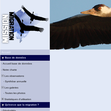
Accueil
Base de données
-
Accueil base de données
-
Notre charte
Les observations
-
Synthèse annuelle
Les galeries
-
Toutes les photos
Statistiques d'utilisation
Qu'est-ce que la migration ?
-
Généralités