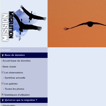
Accueil
Base de données
-
Accueil base de données
-
Notre charte
Les observations
-
Synthèse annuelle
Les galeries
-
Toutes les photos
Statistiques d'utilisation
Qu'est-ce que la migration ?
-
Généralités