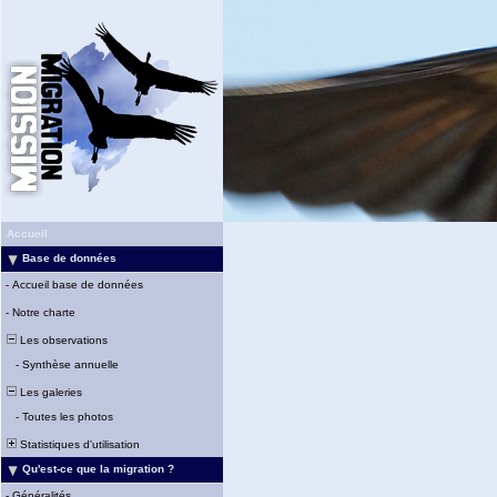
Accueil
Base de données
-
Accueil base de données
-
Notre charte
Les observations
-
Synthèse annuelle
Les galeries
-
Toutes les photos
Statistiques d'utilisation
Qu'est-ce que la migration ?
-
Généralités