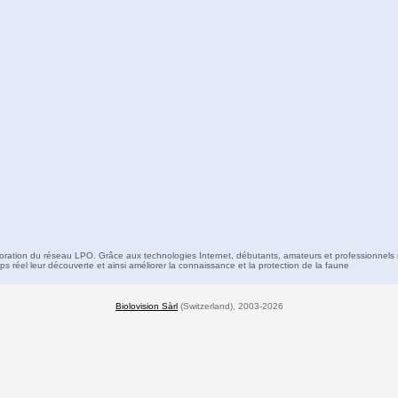
boration du réseau LPO. Grâce aux technologies Internet, débutants, amateurs et professionnels 
s réel leur découverte et ainsi améliorer la connaissance et la protection de la faune
Biolovision Sàrl
(Switzerland), 2003-2026