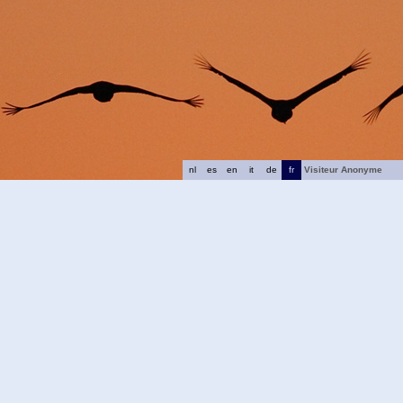
nl
es
en
it
de
fr
Visiteur Anonyme