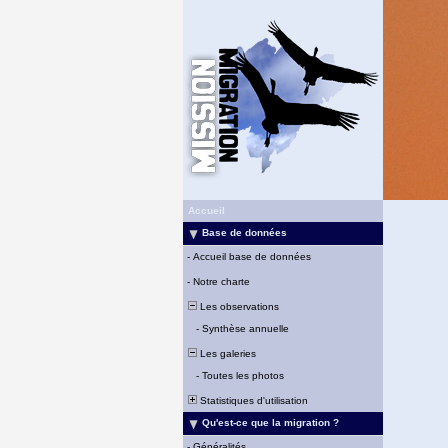
Accueil
Base de données
-
Accueil base de données
-
Notre charte
Les observations
-
Synthèse annuelle
Les galeries
-
Toutes les photos
Statistiques d'utilisation
Qu'est-ce que la migration ?
-
Généralités