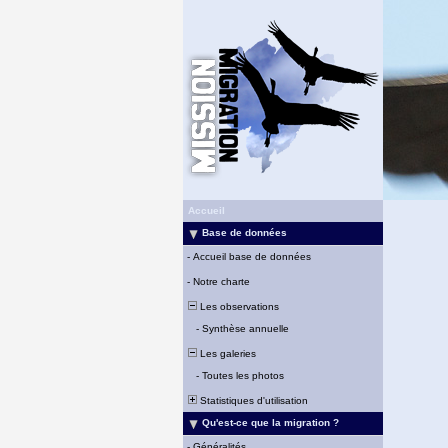
Accueil
Base de données
-
Accueil base de données
-
Notre charte
Les observations
-
Synthèse annuelle
Les galeries
-
Toutes les photos
Statistiques d'utilisation
Qu'est-ce que la migration ?
-
Généralités