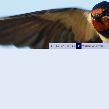
nl
es
en
it
de
fr
Visiteur Anonyme