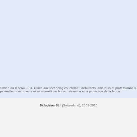
boration du réseau LPO. Grâce aux technologies Internet, débutants, amateurs et professionnels 
s réel leur découverte et ainsi améliorer la connaissance et la protection de la faune
Biolovision Sàrl
(Switzerland), 2003-2026