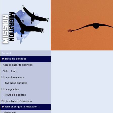
Accueil
Base de données
-
Accueil base de données
-
Notre charte
Les observations
-
Synthèse annuelle
Les galeries
-
Toutes les photos
Statistiques d'utilisation
Qu'est-ce que la migration ?
-
Généralités