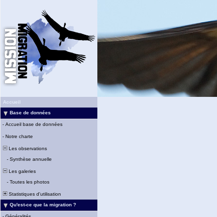
Accueil
Base de données
-
Accueil base de données
-
Notre charte
Les observations
-
Synthèse annuelle
Les galeries
-
Toutes les photos
Statistiques d'utilisation
Qu'est-ce que la migration ?
-
Généralités