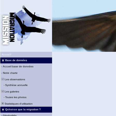
Accueil
Base de données
-
Accueil base de données
-
Notre charte
Les observations
-
Synthèse annuelle
Les galeries
-
Toutes les photos
Statistiques d'utilisation
Qu'est-ce que la migration ?
-
Généralités