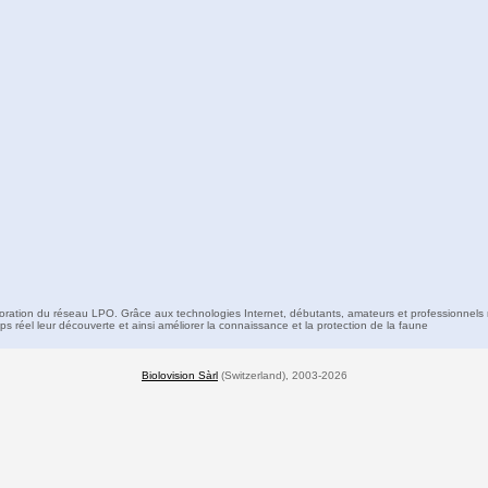
boration du réseau LPO. Grâce aux technologies Internet, débutants, amateurs et professionnels 
s réel leur découverte et ainsi améliorer la connaissance et la protection de la faune
Biolovision Sàrl
(Switzerland), 2003-2026