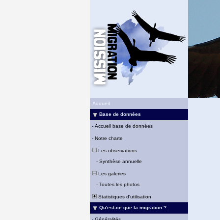
Accueil
Base de données
-
Accueil base de données
-
Notre charte
Les observations
-
Synthèse annuelle
Les galeries
-
Toutes les photos
Statistiques d'utilisation
Qu'est-ce que la migration ?
-
Généralités