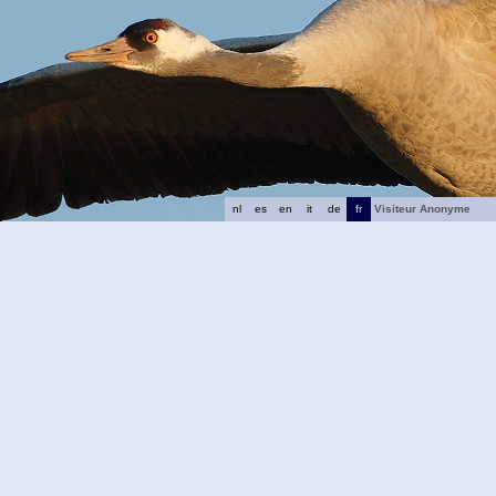
nl
es
en
it
de
fr
Visiteur Anonyme