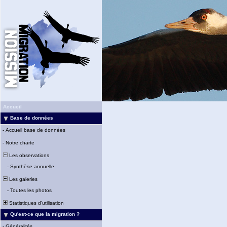
Accueil
Base de données
-
Accueil base de données
-
Notre charte
Les observations
-
Synthèse annuelle
Les galeries
-
Toutes les photos
Statistiques d'utilisation
Qu'est-ce que la migration ?
-
Généralités