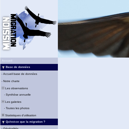
Accueil
Base de données
-
Accueil base de données
-
Notre charte
Les observations
-
Synthèse annuelle
Les galeries
-
Toutes les photos
Statistiques d'utilisation
Qu'est-ce que la migration ?
-
Généralités