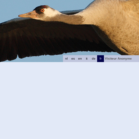
nl
es
en
it
de
fr
Visiteur Anonyme