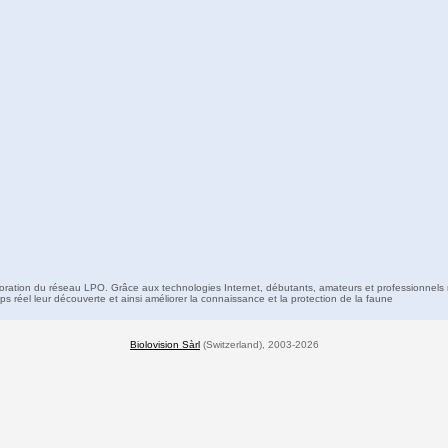
boration du réseau LPO. Grâce aux technologies Internet, débutants, amateurs et professionnels 
s réel leur découverte et ainsi améliorer la connaissance et la protection de la faune
Biolovision Sàrl
(Switzerland), 2003-2026