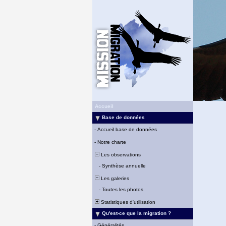
Accueil
Base de données
-
Accueil base de données
-
Notre charte
Les observations
-
Synthèse annuelle
Les galeries
-
Toutes les photos
Statistiques d'utilisation
Qu'est-ce que la migration ?
-
Généralités