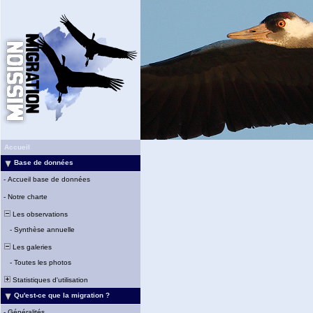
Accueil
Base de données
-
Accueil base de données
-
Notre charte
Les observations
-
Synthèse annuelle
Les galeries
-
Toutes les photos
Statistiques d'utilisation
Qu'est-ce que la migration ?
-
Généralités