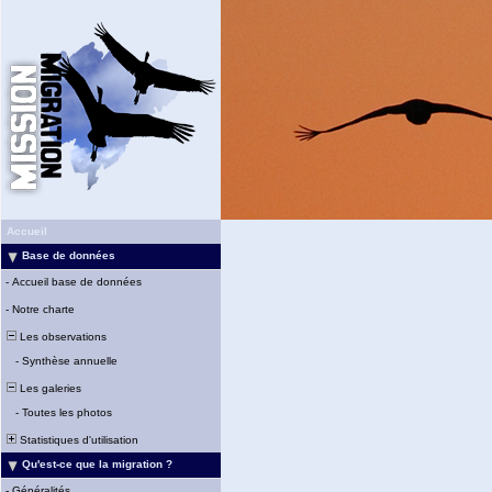
Accueil
Base de données
-
Accueil base de données
-
Notre charte
Les observations
-
Synthèse annuelle
Les galeries
-
Toutes les photos
Statistiques d'utilisation
Qu'est-ce que la migration ?
-
Généralités