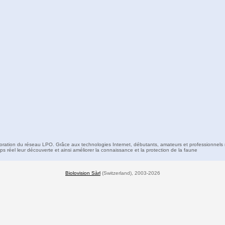
boration du réseau LPO. Grâce aux technologies Internet, débutants, amateurs et professionnels 
s réel leur découverte et ainsi améliorer la connaissance et la protection de la faune
Biolovision Sàrl
(Switzerland), 2003-2026