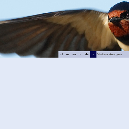
nl
es
en
it
de
fr
Visiteur Anonyme