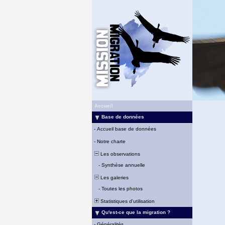
Accueil
Base de données
-
Accueil base de données
-
Notre charte
Les observations
-
Synthèse annuelle
Les galeries
-
Toutes les photos
Statistiques d'utilisation
Qu'est-ce que la migration ?
-
Généralités